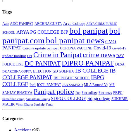
Tags
Arya College
Aap
ADC PANIPAT
ARCHNA GUPTA
ARYA GIRLS PUBLIC
bol panipat
bol
ARYA PG COLLEGE
BJP
SCHOOL
panipat.com
bol panipat news
CMO
PANIPAT
Covid-19
Corona update panipat
CORONA VACCINE
covid-19
Crime in Panipat
crime news
update panipat
CPI
DAV
DIPRO PANIPAT
DC PANIPAT
DLSA
POLICE LINE
IB COLLEGE
IB
ELECTION
GD GOENKA
DR ARCHNA GUPTA
COLLEGE PANIPAT
IBPG
IBL PUBLIC SCHOOL
COLLEGE
Iocl
IOCL PANIPAT
MLA Parmod Vij
MP
JAN SAMVAD
Panipat police
SANJAY BHATIYA
Piet college
PRPC
Piet
Piet news
SDPG COLLEGE
Sdpgcollege
SUKHBIR
Samadhan camp
Samadhan Camps
MALIK
Viksit Bharat Sankalp Yatra
Categories
Accident
(96)