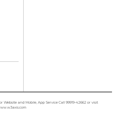
or Website and Mobile, App Service Call
99919-42662
or visit
ww.w3axis.com