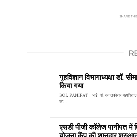
SHARE THIS.
R
गृहविज्ञान विभागाध्यक्षा डॉ. स
किया गया
BOL PANIPAT : आई. बी. स्नातकोत्तर महाविद्यालय पानी
का…
एसडी पीजी कॉलेज पानीपत में व
SHARE 
योजना कैंप की शानदार शुरुआ