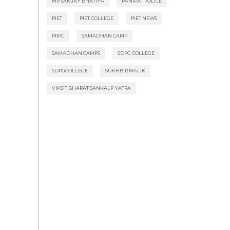
MP SANJAY BHATIYA
PANIPAT POLICE
PIET
PIET COLLEGE
PIET NEWS
PRPC
SAMADHAN CAMP
SAMADHAN CAMPS
SDPG COLLEGE
SDPGCOLLEGE
SUKHBIR MALIK
VIKSIT BHARAT SANKALP YATRA