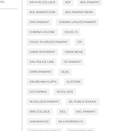
HOOL
ARYA PG COLLEGE
BJP
BOL PANIPAT
BOL PANIPAT.COM
BOL PANIPAT NEWS
CMO PANIPAT
CORONA UPDATE PANIPAT
CORONA VACCINE
COVID-19
COVID-19 UPDATE PANIPAT
CPI
CRIME IN PANIPAT
CRIME NEWS
DAV POLICE LINE
DC PANIPAT
DIPRO PANIPAT
DLSA
DR ARCHNA GUPTA
ELECTION
GD GOENKA
IB COLLEGE
IB COLLEGE PANIPAT
IBL PUBLIC SCHOOL
IBPG COLLEGE
IOCL
IOCL PANIPAT
JAN SAMVAD
MLA PARMOD VIJ