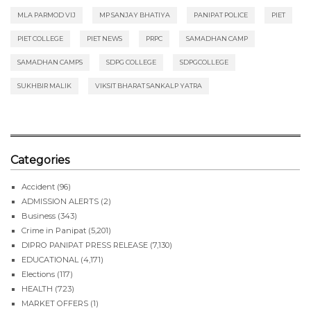
MLA PARMOD VIJ
MP SANJAY BHATIYA
PANIPAT POLICE
PIET
PIET COLLEGE
PIET NEWS
PRPC
SAMADHAN CAMP
SAMADHAN CAMPS
SDPG COLLEGE
SDPGCOLLEGE
SUKHBIR MALIK
VIKSIT BHARAT SANKALP YATRA
Categories
Accident
(96)
ADMISSION ALERTS
(2)
Business
(343)
Crime in Panipat
(5,201)
DIPRO PANIPAT PRESS RELEASE
(7,130)
EDUCATIONAL
(4,171)
Elections
(117)
HEALTH
(723)
MARKET OFFERS
(1)