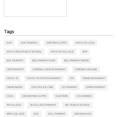
Tags
AAP
ADC PANIPAT
ARCHNA GUPTA
ARYA COLLEGE
ARYA GIRLS PUBLIC SCHOOL
ARYA PG COLLEGE
BJP
BOL PANIPAT
BOL PANIPAT.COM
BOL PANIPAT NEWS
CMO PANIPAT
CORONA UPDATE PANIPAT
CORONA VACCINE
COVID-19
COVID-19 UPDATE PANIPAT
CPI
CRIME IN PANIPAT
CRIME NEWS
DAV POLICE LINE
DC PANIPAT
DIPRO PANIPAT
DLSA
DR ARCHNA GUPTA
ELECTION
GD GOENKA
IB COLLEGE
IB COLLEGE PANIPAT
IBL PUBLIC SCHOOL
IBPG COLLEGE
IOCL
IOCL PANIPAT
JAN SAMVAD