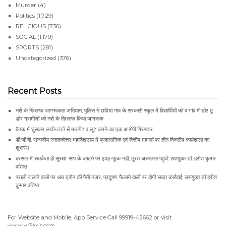
Murder
(4)
Politics
(1,729)
RELIGIOUS
(736)
SOCIAL
(1,179)
SPORTS
(281)
Uncategorized
(376)
Recent Posts
नशे के खिलाफ जागरूकता अभियान, पुलिस ने छदिया गांव के सरकारी स्कूल में विद्यार्थियों को व गांव में डोर टू
डोर ग्रामीणों को नशे के खिलाफ किया जागरूक
बैठक में घुसकर लाठी-डंडों से मारपीट व लूट करने का एक आरोपी गिरफ्तार
डी.जी.बी. राजकीय स्नातकोत्तर महाविद्यालय में प्रशासनिक एवं वित्तीय मामलों पर तीन दिवसीय कार्यशाला का
शुभारंभ
बरसात में सतर्कता ही सुरक्षा: सांप के काटने पर झाड़-फूंक नहीं, तुरंत अस्पताल पहुंचें: उपायुक्त डॉ. हरीश कुमार
वशिष्ठ
पराली जलाने वालों पर अब ड्रोन की पैनी नजर, प्रदूषण फैलाने वालों पर होगी सख्त कार्रवाई: उपायुक्त डॉ हरीश
कुमार वशिष्ठ
For Website and Mobile, App Service Call
99919-42662
or visit
www.w3axis.com