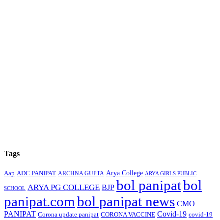
Tags
Arya College
Aap
ADC PANIPAT
ARCHNA GUPTA
ARYA GIRLS PUBLIC
bol panipat
bol
ARYA PG COLLEGE
BJP
SCHOOL
panipat.com
bol panipat news
CMO
PANIPAT
Covid-19
Corona update panipat
CORONA VACCINE
covid-19