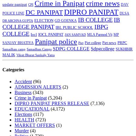
Crime in Panipat
crime news
update panipat
CPI
DAV
DIPRO PANIPAT
DC PANIPAT
DLSA
POLICE LINE
IB COLLEGE
IB
ELECTION
GD GOENKA
DR ARCHNA GUPTA
COLLEGE PANIPAT
IBPG
IBL PUBLIC SCHOOL
COLLEGE
Iocl
IOCL PANIPAT
MLA Parmod Vij
MP
JAN SAMVAD
Panipat police
SANJAY BHATIYA
Piet college
PRPC
Piet
Piet news
SDPG COLLEGE
Sdpgcollege
SUKHBIR
Samadhan camp
Samadhan Camps
MALIK
Viksit Bharat Sankalp Yatra
Categories
Accident
(96)
ADMISSION ALERTS
(2)
Business
(343)
Crime in Panipat
(5,204)
DIPRO PANIPAT PRESS RELEASE
(7,136)
EDUCATIONAL
(4,172)
Elections
(117)
HEALTH
(723)
MARKET OFFERS
(1)
Murder
(4)