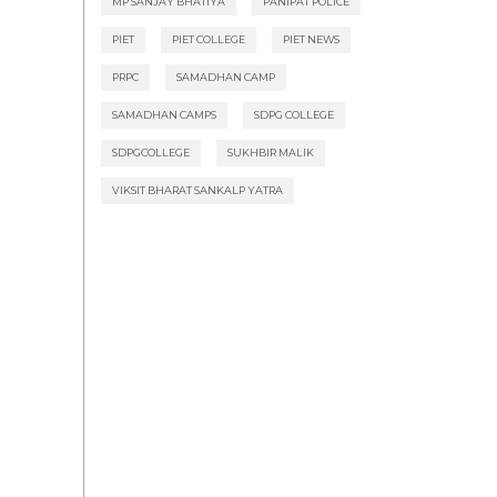
MP SANJAY BHATIYA
PANIPAT POLICE
PIET
PIET COLLEGE
PIET NEWS
PRPC
SAMADHAN CAMP
SAMADHAN CAMPS
SDPG COLLEGE
SDPGCOLLEGE
SUKHBIR MALIK
VIKSIT BHARAT SANKALP YATRA