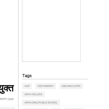
Tags
ुक्त
AAP
ADC PANIPAT
ARCHNA GUPTA
ARYA COLLEGE
NIPAT
,
Good
ARYA GIRLS PUBLIC SCHOOL