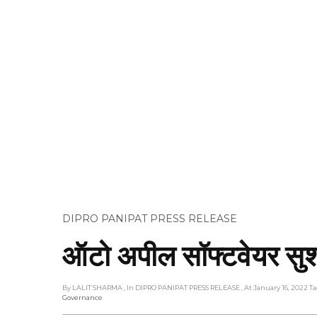
DIPRO PANIPAT PRESS RELEASE
ऑटो अपील सॉफ्टवेयर सुशा
By LALIT SHARMA
, In DIPRO PANIPAT PRESS RELEASE
, At January 16, 2022
Ta
Governance