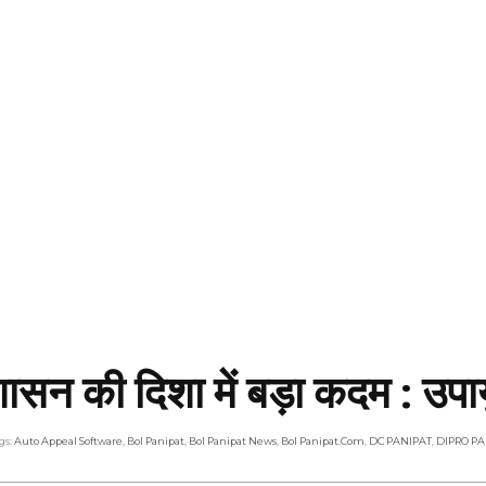
सन की दिशा में बड़ा कदम : उपाय
gs:
Auto Appeal Software
,
Bol Panipat
,
Bol Panipat News
,
Bol Panipat.com
,
DC PANIPAT
,
DIPRO PA