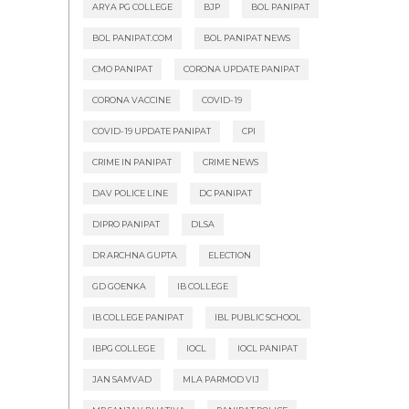
ARYA PG COLLEGE
BJP
BOL PANIPAT
BOL PANIPAT.COM
BOL PANIPAT NEWS
CMO PANIPAT
CORONA UPDATE PANIPAT
CORONA VACCINE
COVID-19
COVID-19 UPDATE PANIPAT
CPI
CRIME IN PANIPAT
CRIME NEWS
DAV POLICE LINE
DC PANIPAT
DIPRO PANIPAT
DLSA
DR ARCHNA GUPTA
ELECTION
GD GOENKA
IB COLLEGE
IB COLLEGE PANIPAT
IBL PUBLIC SCHOOL
IBPG COLLEGE
IOCL
IOCL PANIPAT
JAN SAMVAD
MLA PARMOD VIJ