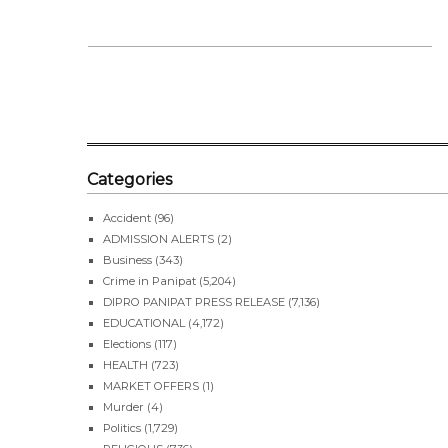
SHARE 
Categories
Accident
(96)
ADMISSION ALERTS
(2)
Business
(343)
Crime in Panipat
(5,204)
DIPRO PANIPAT PRESS RELEASE
(7,136)
EDUCATIONAL
(4,172)
Elections
(117)
HEALTH
(723)
MARKET OFFERS
(1)
Murder
(4)
Politics
(1,729)