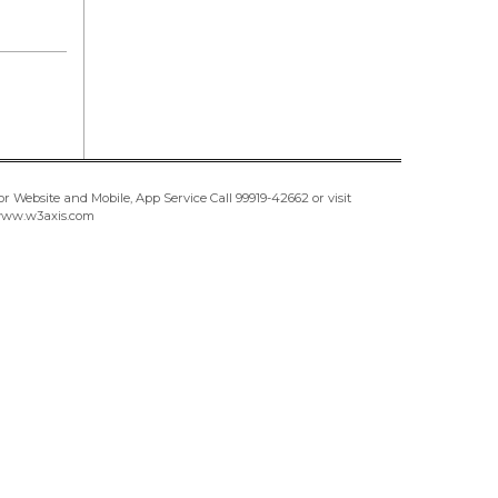
or Website and Mobile, App Service Call
99919-42662
or visit
ww.w3axis.com