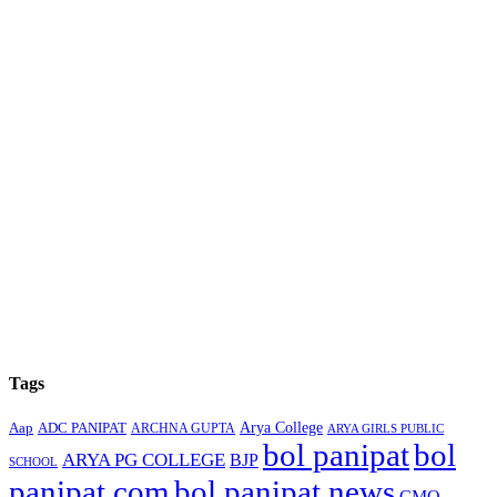
Tags
Arya College
Aap
ADC PANIPAT
ARCHNA GUPTA
ARYA GIRLS PUBLIC
bol panipat
bol
ARYA PG COLLEGE
BJP
SCHOOL
panipat.com
bol panipat news
CMO