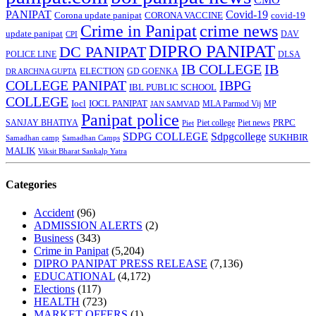
PANIPAT
Covid-19
Corona update panipat
CORONA VACCINE
covid-19
Crime in Panipat
crime news
update panipat
CPI
DAV
DIPRO PANIPAT
DC PANIPAT
DLSA
POLICE LINE
IB COLLEGE
IB
ELECTION
GD GOENKA
DR ARCHNA GUPTA
COLLEGE PANIPAT
IBPG
IBL PUBLIC SCHOOL
COLLEGE
Iocl
IOCL PANIPAT
MLA Parmod Vij
MP
JAN SAMVAD
Panipat police
SANJAY BHATIYA
Piet college
PRPC
Piet
Piet news
SDPG COLLEGE
Sdpgcollege
SUKHBIR
Samadhan camp
Samadhan Camps
MALIK
Viksit Bharat Sankalp Yatra
Categories
Accident
(96)
ADMISSION ALERTS
(2)
Business
(343)
Crime in Panipat
(5,204)
DIPRO PANIPAT PRESS RELEASE
(7,136)
EDUCATIONAL
(4,172)
Elections
(117)
HEALTH
(723)
MARKET OFFERS
(1)