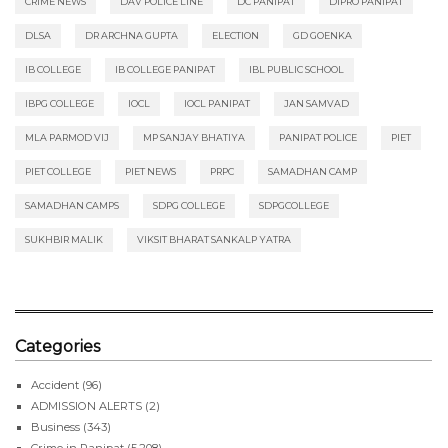
CRIME NEWS
DAV POLICE LINE
DC PANIPAT
DIPRO PANIPAT
DLSA
DR ARCHNA GUPTA
ELECTION
GD GOENKA
IB COLLEGE
IB COLLEGE PANIPAT
IBL PUBLIC SCHOOL
IBPG COLLEGE
IOCL
IOCL PANIPAT
JAN SAMVAD
MLA PARMOD VIJ
MP SANJAY BHATIYA
PANIPAT POLICE
PIET
PIET COLLEGE
PIET NEWS
PRPC
SAMADHAN CAMP
SAMADHAN CAMPS
SDPG COLLEGE
SDPGCOLLEGE
SUKHBIR MALIK
VIKSIT BHARAT SANKALP YATRA
Categories
Accident
(96)
ADMISSION ALERTS
(2)
Business
(343)
Crime in Panipat
(5,208)