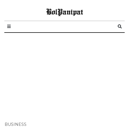
BolPanipat
BUSINESS