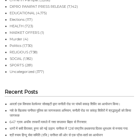
DIPRO PANIPAT PRESS RELEASE
(7,142)
EDUCATIONAL
(4,175)
Elections
(117)
HEALTH
(723)
MARKET OFFERS
(1)
Murder
(4)
Politics
(1,730)
RELIGIOUS
(738)
SOCIAL
(1,182)
SPORTS
(281)
Uncategorized
(377)
Recent Posts
आदर्श एक विश्वास वेलफेयर सोसाइटी द्वारा सनौली रोड पर पांचवें कावड़ शिविर का आयोजन किया।
नशे के खिलाफ पानीपत पुलिस का जागरूकता अभियान, सनौली रोड पर कांवड़ शिविरों में श्रद्धालुओं को किया
जागरूक
647 ग्राम अफीम तस्करी मामले में नशा सप्लायर बिहार से गिरफ्तार.
धागों में बसी विरासत, हुनर को नई उड़ान. पानीपत में 12वां राष्ट्रीय हथकरघा दिवस धूमधाम से मनाया गया.
श्री श्याम हिन्दू सेवा समिति (रजि.) पानीपत की ओर से एक प्रैस-वार्ता का आयोजन