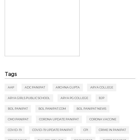
Tags
AAP
ADC PANIPAT
ARCHNA GUPTA
ARYA COLLEGE
ARYA GIRLS PUBLIC SCHOOL
ARYA PG COLLEGE
BJP
BOL PANIPAT
BOL PANIPAT.COM
BOL PANIPAT NEWS
CMO PANIPAT
CORONA UPDATE PANIPAT
CORONA VACCINE
COVID-19
COVID-19 UPDATE PANIPAT
CPI
CRIME IN PANIPAT