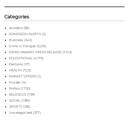
Categories
Accident
(96)
ADMISSION ALERTS
(2)
Business
(343)
Crime in Panipat
(5,210)
DIPRO PANIPAT PRESS RELEASE
(7,143)
EDUCATIONAL
(4,175)
Elections
(117)
HEALTH
(723)
MARKET OFFERS
(1)
Murder
(4)
Politics
(1,730)
RELIGIOUS
(739)
SOCIAL
(1,185)
SPORTS
(281)
Uncategorized
(377)