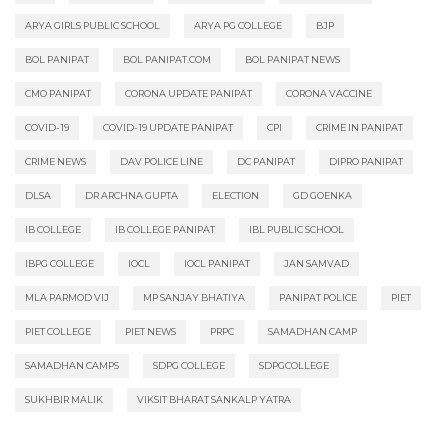
ARYA GIRLS PUBLIC SCHOOL
ARYA PG COLLEGE
BJP
BOL PANIPAT
BOL PANIPAT.COM
BOL PANIPAT NEWS
CMO PANIPAT
CORONA UPDATE PANIPAT
CORONA VACCINE
COVID-19
COVID-19 UPDATE PANIPAT
CPI
CRIME IN PANIPAT
CRIME NEWS
DAV POLICE LINE
DC PANIPAT
DIPRO PANIPAT
DLSA
DR ARCHNA GUPTA
ELECTION
GD GOENKA
IB COLLEGE
IB COLLEGE PANIPAT
IBL PUBLIC SCHOOL
IBPG COLLEGE
IOCL
IOCL PANIPAT
JAN SAMVAD
MLA PARMOD VIJ
MP SANJAY BHATIYA
PANIPAT POLICE
PIET
PIET COLLEGE
PIET NEWS
PRPC
SAMADHAN CAMP
SAMADHAN CAMPS
SDPG COLLEGE
SDPGCOLLEGE
SUKHBIR MALIK
VIKSIT BHARAT SANKALP YATRA