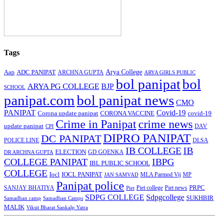
Tags
Arya College
Aap
ADC PANIPAT
ARCHNA GUPTA
ARYA GIRLS PUBLIC
bol panipat
bol
ARYA PG COLLEGE
BJP
SCHOOL
panipat.com
bol panipat news
CMO
PANIPAT
Covid-19
Corona update panipat
CORONA VACCINE
covid-19
Crime in Panipat
crime news
update panipat
CPI
DAV
DIPRO PANIPAT
DC PANIPAT
DLSA
POLICE LINE
IB COLLEGE
IB
ELECTION
GD GOENKA
DR ARCHNA GUPTA
COLLEGE PANIPAT
IBPG
IBL PUBLIC SCHOOL
COLLEGE
Iocl
IOCL PANIPAT
MLA Parmod Vij
MP
JAN SAMVAD
Panipat police
SANJAY BHATIYA
Piet college
PRPC
Piet
Piet news
SDPG COLLEGE
Sdpgcollege
SUKHBIR
Samadhan camp
Samadhan Camps
MALIK
Viksit Bharat Sankalp Yatra