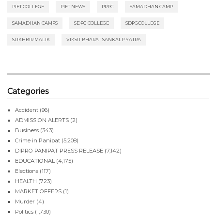
PIET COLLEGE
PIET NEWS
PRPC
SAMADHAN CAMP
SAMADHAN CAMPS
SDPG COLLEGE
SDPGCOLLEGE
SUKHBIR MALIK
VIKSIT BHARAT SANKALP YATRA
Categories
Accident
(96)
ADMISSION ALERTS
(2)
Business
(343)
Crime in Panipat
(5,208)
DIPRO PANIPAT PRESS RELEASE
(7,142)
EDUCATIONAL
(4,175)
Elections
(117)
HEALTH
(723)
MARKET OFFERS
(1)
Murder
(4)
Politics
(1,730)