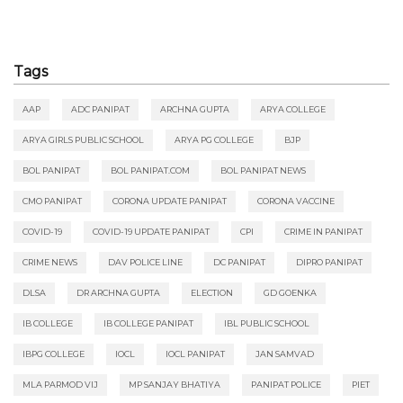
Tags
AAP
ADC PANIPAT
ARCHNA GUPTA
ARYA COLLEGE
ARYA GIRLS PUBLIC SCHOOL
ARYA PG COLLEGE
BJP
BOL PANIPAT
BOL PANIPAT.COM
BOL PANIPAT NEWS
CMO PANIPAT
CORONA UPDATE PANIPAT
CORONA VACCINE
COVID-19
COVID-19 UPDATE PANIPAT
CPI
CRIME IN PANIPAT
CRIME NEWS
DAV POLICE LINE
DC PANIPAT
DIPRO PANIPAT
DLSA
DR ARCHNA GUPTA
ELECTION
GD GOENKA
IB COLLEGE
IB COLLEGE PANIPAT
IBL PUBLIC SCHOOL
IBPG COLLEGE
IOCL
IOCL PANIPAT
JAN SAMVAD
MLA PARMOD VIJ
MP SANJAY BHATIYA
PANIPAT POLICE
PIET