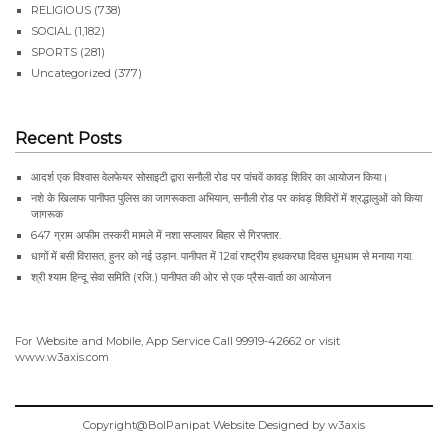
RELIGIOUS
(738)
SOCIAL
(1,182)
SPORTS
(281)
Uncategorized
(377)
Recent Posts
आदर्श एक विश्वास वेलफेयर सोसाइटी द्वारा सनौली रोड पर पांचवें कावड़ शिविर का आयोजन किया।
नशे के खिलाफ पानीपत पुलिस का जागरूकता अभियान, सनौली रोड पर कांवड़ शिविरों में श्रद्धालुओं को किया
जागरूक
647 ग्राम अफीम तस्करी मामले में नशा सप्लायर बिहार से गिरफ्तार.
धागों में बसी विरासत, हुनर को नई उड़ान. पानीपत में 12वां राष्ट्रीय हथकरघा दिवस धूमधाम से मनाया गया.
श्री श्याम हिन्दू सेवा समिति (रजि.) पानीपत की ओर से एक प्रैस-वार्ता का आयोजन
For Website and Mobile, App Service Call
99919-42662
or visit
www.w3axis.com
Copyright@BolPanipat Website Designed by w3axis