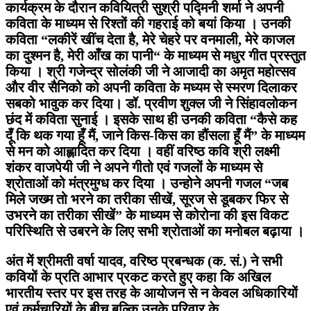
कार्यक्रम के दौरान कवियित्री सुश्री पद्मिनी शर्मा ने अपनी
कविता के माध्यम से रिश्तों की गहराई को बयां किया । उनकी
कविता “लकीरें खींच देता है, मेरे चेहरे पर वनमाली, मेरे काजल
का दुश्मन है, मेरी आँख का पानी“ के माध्यम से मधुर गीत प्रस्तुत
किया । श्री गजेन्द्र सोलंकी जी ने आजादी का अमृत महोत्सव
और वीर सैनिको को अपनी कविता के मध्यम से स्मरण दिलाकर
सबको भावुक कर दिया। डॉ. प्रवीण शुक्ल जी ने सिंहावलोकन
छंद में कविता सुनाई । इसके साथ ही उनकी कविता “कैसे कह
दूँ कि थक गया हूँ मैं, जाने किस-किस का हौंसला हूँ मैं” के माध्यम
से मन को आह्लादित कर दिया । वहीं वरिष्ठ कवि श्री लक्ष्मी
शंकर वाजपेयी जी ने अपने गीतो एवं गजलों के माध्यम से
श्रोताओं को मंत्रमुग्ध कर दिया । उन्होने अपनी गजल “जब
मिले जख्म तो भरने का तरीका सीखें, सूरज से डूबकर फिर से
उभरने का तरीका सीखें” के माध्यम से कोरोना की इस विकट
परिस्थिति से उबरने के लिए सभी श्रोताओं का मनोबल बढ़ाया ।
अंत में श्रीमती वर्षा यादव, वरिष्ठ प्रबन्धक (क. सं.) ने सभी
कवियों के प्रति आभार प्रकट करते हुए कहा कि अखिल
भारतीय स्तर पर इस तरह के आयोजन से न केवल अधिकारियों
एवं कर्मचारियों के बीच बल्कि उनके परिवार के