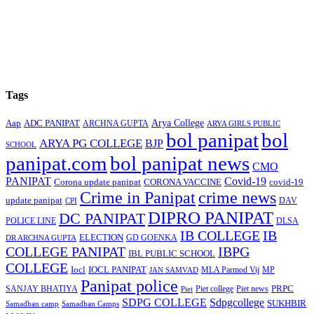
Tags
Arya College
Aap
ADC PANIPAT
ARCHNA GUPTA
ARYA GIRLS PUBLIC
bol panipat
bol
ARYA PG COLLEGE
BJP
SCHOOL
panipat.com
bol panipat news
CMO
PANIPAT
Covid-19
Corona update panipat
CORONA VACCINE
covid-19
Crime in Panipat
crime news
update panipat
CPI
DAV
DIPRO PANIPAT
DC PANIPAT
DLSA
POLICE LINE
IB COLLEGE
IB
ELECTION
GD GOENKA
DR ARCHNA GUPTA
COLLEGE PANIPAT
IBPG
IBL PUBLIC SCHOOL
COLLEGE
Iocl
IOCL PANIPAT
MLA Parmod Vij
MP
JAN SAMVAD
Panipat police
SANJAY BHATIYA
Piet college
PRPC
Piet
Piet news
SDPG COLLEGE
Sdpgcollege
SUKHBIR
Samadhan camp
Samadhan Camps