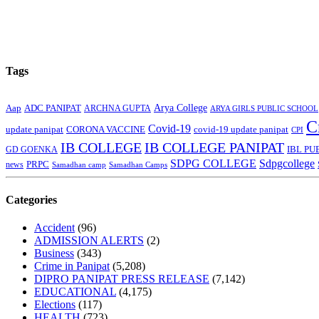
Tags
Arya College
Aap
ADC PANIPAT
ARCHNA GUPTA
ARYA GIRLS PUBLIC SCHOOL
C
Covid-19
update panipat
CORONA VACCINE
covid-19 update panipat
CPI
IB COLLEGE
IB COLLEGE PANIPAT
GD GOENKA
IBL PU
SDPG COLLEGE
Sdpgcollege
PRPC
news
Samadhan camp
Samadhan Camps
Categories
Accident
(96)
ADMISSION ALERTS
(2)
Business
(343)
Crime in Panipat
(5,208)
DIPRO PANIPAT PRESS RELEASE
(7,142)
EDUCATIONAL
(4,175)
Elections
(117)
HEALTH
(723)