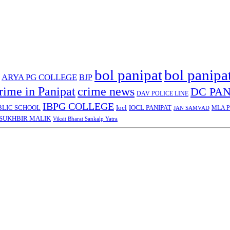
bol panipat
bol panipa
ARYA PG COLLEGE
BJP
rime in Panipat
crime news
DC PAN
DAV POLICE LINE
IBPG COLLEGE
BLIC SCHOOL
Iocl
IOCL PANIPAT
MLA Pa
JAN SAMVAD
SUKHBIR MALIK
Viksit Bharat Sankalp Yatra