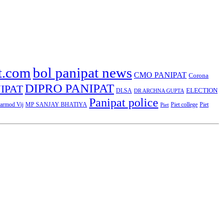
t.com
bol panipat news
CMO PANIPAT
Corona
DIPRO PANIPAT
IPAT
ELECTION
DLSA
DR ARCHNA GUPTA
Panipat police
rmod Vij
MP SANJAY BHATIYA
Piet college
Piet
Piet