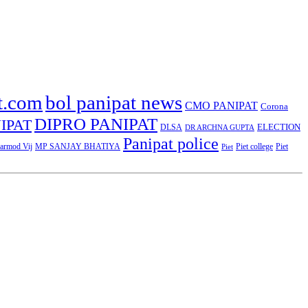
t.com
bol panipat news
CMO PANIPAT
Corona
DIPRO PANIPAT
IPAT
ELECTION
DLSA
DR ARCHNA GUPTA
Panipat police
rmod Vij
MP SANJAY BHATIYA
Piet college
Piet
Piet