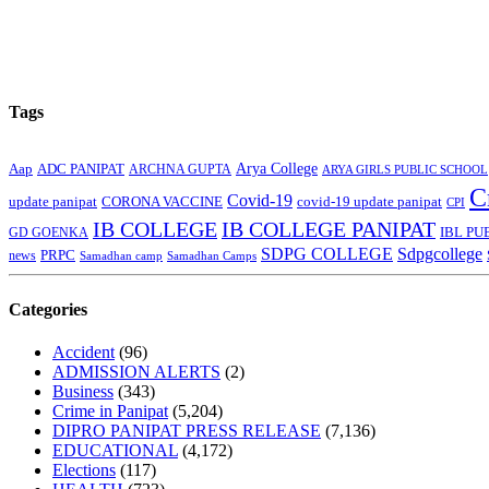
Tags
Arya College
Aap
ADC PANIPAT
ARCHNA GUPTA
ARYA GIRLS PUBLIC SCHOOL
C
Covid-19
update panipat
CORONA VACCINE
covid-19 update panipat
CPI
IB COLLEGE
IB COLLEGE PANIPAT
GD GOENKA
IBL PU
SDPG COLLEGE
Sdpgcollege
PRPC
news
Samadhan camp
Samadhan Camps
Categories
Accident
(96)
ADMISSION ALERTS
(2)
Business
(343)
Crime in Panipat
(5,204)
DIPRO PANIPAT PRESS RELEASE
(7,136)
EDUCATIONAL
(4,172)
Elections
(117)