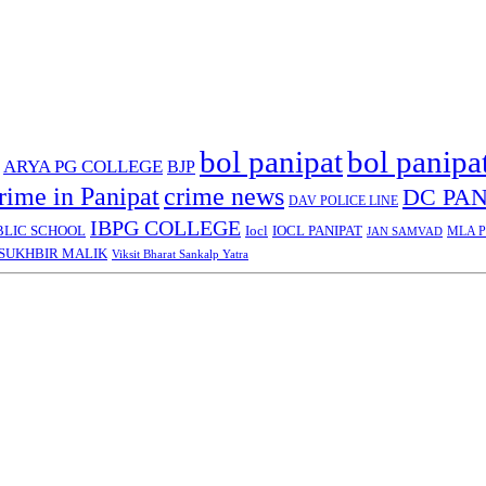
bol panipat
bol panipa
ARYA PG COLLEGE
BJP
rime in Panipat
crime news
DC PAN
DAV POLICE LINE
IBPG COLLEGE
BLIC SCHOOL
Iocl
IOCL PANIPAT
MLA Pa
JAN SAMVAD
SUKHBIR MALIK
Viksit Bharat Sankalp Yatra