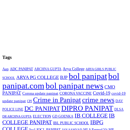
Tags
Arya College
Aap
ADC PANIPAT
ARCHNA GUPTA
ARYA GIRLS PUBLIC
bol panipat
bol
ARYA PG COLLEGE
BJP
SCHOOL
panipat.com
bol panipat news
CMO
PANIPAT
Covid-19
Corona update panipat
CORONA VACCINE
covid-19
Crime in Panipat
crime news
update panipat
CPI
DAV
DIPRO PANIPAT
DC PANIPAT
DLSA
POLICE LINE
IB COLLEGE
IB
ELECTION
GD GOENKA
DR ARCHNA GUPTA
COLLEGE PANIPAT
IBPG
IBL PUBLIC SCHOOL
COLLEGE
Iocl
IOCL PANIPAT
MLA Parmod Vij
MP
JAN SAMVAD