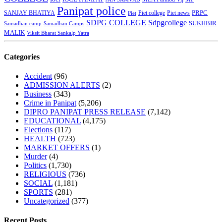
Panipat police
SANJAY BHATIYA
Piet college
PRPC
Piet
Piet news
SDPG COLLEGE
Sdpgcollege
SUKHBIR
Samadhan camp
Samadhan Camps
MALIK
Viksit Bharat Sankalp Yatra
Categories
Accident
(96)
ADMISSION ALERTS
(2)
Business
(343)
Crime in Panipat
(5,206)
DIPRO PANIPAT PRESS RELEASE
(7,142)
EDUCATIONAL
(4,175)
Elections
(117)
HEALTH
(723)
MARKET OFFERS
(1)
Murder
(4)
Politics
(1,730)
RELIGIOUS
(736)
SOCIAL
(1,181)
SPORTS
(281)
Uncategorized
(377)
Recent Posts