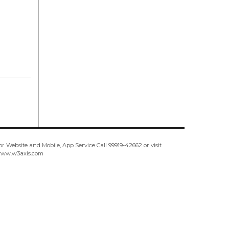
or Website and Mobile, App Service Call
99919-42662
or visit
ww.w3axis.com