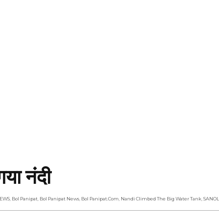
गया नंदी
NEWS
,
Bol Panipat
,
Bol Panipat News
,
Bol Panipat.com
,
Nandi Climbed The Big Water Tank
,
SANOL