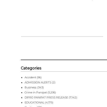
SHARE 
Categories
Accident
(96)
ADMISSION ALERTS
(2)
Business
(343)
Crime in Panipat
(5,206)
DIPRO PANIPAT PRESS RELEASE
(7,142)
EDUCATIONAL
(4,175)