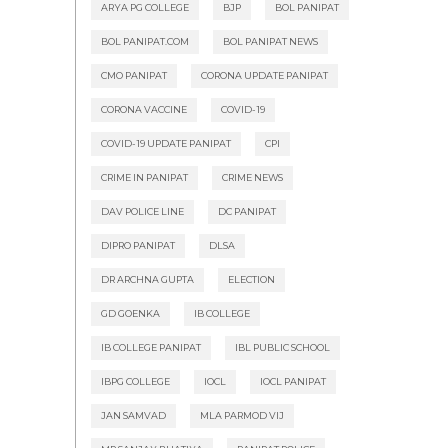
ARYA PG COLLEGE
BJP
BOL PANIPAT
BOL PANIPAT.COM
BOL PANIPAT NEWS
CMO PANIPAT
CORONA UPDATE PANIPAT
CORONA VACCINE
COVID-19
COVID-19 UPDATE PANIPAT
CPI
CRIME IN PANIPAT
CRIME NEWS
DAV POLICE LINE
DC PANIPAT
DIPRO PANIPAT
DLSA
DR ARCHNA GUPTA
ELECTION
GD GOENKA
IB COLLEGE
IB COLLEGE PANIPAT
IBL PUBLIC SCHOOL
IBPG COLLEGE
IOCL
IOCL PANIPAT
JAN SAMVAD
MLA PARMOD VIJ