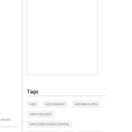
Tags
AAP
ADC PANIPAT
ARCHNA GUPTA
ARYA COLLEGE
I NEWS
ARYA GIRLS PUBLIC SCHOOL