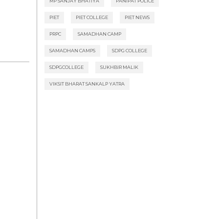
MP SANJAY BHATIYA
PANIPAT POLICE
PIET
PIET COLLEGE
PIET NEWS
PRPC
SAMADHAN CAMP
SAMADHAN CAMPS
SDPG COLLEGE
SDPGCOLLEGE
SUKHBIR MALIK
VIKSIT BHARAT SANKALP YATRA