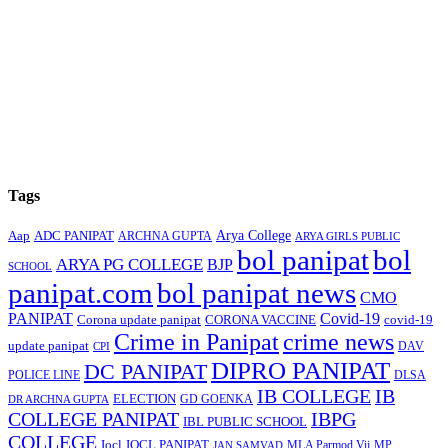
Tags
Arya College
Aap
ADC PANIPAT
ARCHNA GUPTA
ARYA GIRLS PUBLIC
bol panipat
bol
ARYA PG COLLEGE
BJP
SCHOOL
panipat.com
bol panipat news
CMO
PANIPAT
Covid-19
Corona update panipat
CORONA VACCINE
covid-19
Crime in Panipat
crime news
update panipat
CPI
DAV
DIPRO PANIPAT
DC PANIPAT
DLSA
POLICE LINE
IB COLLEGE
IB
ELECTION
GD GOENKA
DR ARCHNA GUPTA
COLLEGE PANIPAT
IBPG
IBL PUBLIC SCHOOL
COLLEGE
Iocl
IOCL PANIPAT
MLA Parmod Vij
MP
JAN SAMVAD