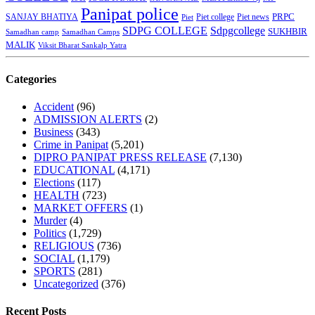
Panipat police
SANJAY BHATIYA
Piet college
PRPC
Piet
Piet news
SDPG COLLEGE
Sdpgcollege
SUKHBIR
Samadhan camp
Samadhan Camps
MALIK
Viksit Bharat Sankalp Yatra
Categories
Accident
(96)
ADMISSION ALERTS
(2)
Business
(343)
Crime in Panipat
(5,201)
DIPRO PANIPAT PRESS RELEASE
(7,130)
EDUCATIONAL
(4,171)
Elections
(117)
HEALTH
(723)
MARKET OFFERS
(1)
Murder
(4)
Politics
(1,729)
RELIGIOUS
(736)
SOCIAL
(1,179)
SPORTS
(281)
Uncategorized
(376)
Recent Posts