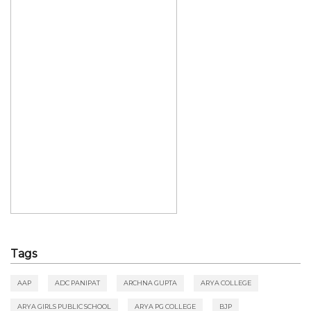
Tags
AAP
ADC PANIPAT
ARCHNA GUPTA
ARYA COLLEGE
ARYA GIRLS PUBLIC SCHOOL
ARYA PG COLLEGE
BJP