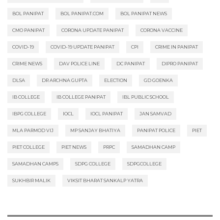
BOL PANIPAT
BOL PANIPAT.COM
BOL PANIPAT NEWS
CMO PANIPAT
CORONA UPDATE PANIPAT
CORONA VACCINE
COVID-19
COVID-19 UPDATE PANIPAT
CPI
CRIME IN PANIPAT
CRIME NEWS
DAV POLICE LINE
DC PANIPAT
DIPRO PANIPAT
DLSA
DR ARCHNA GUPTA
ELECTION
GD GOENKA
IB COLLEGE
IB COLLEGE PANIPAT
IBL PUBLIC SCHOOL
IBPG COLLEGE
IOCL
IOCL PANIPAT
JAN SAMVAD
MLA PARMOD VIJ
MP SANJAY BHATIYA
PANIPAT POLICE
PIET
PIET COLLEGE
PIET NEWS
PRPC
SAMADHAN CAMP
SAMADHAN CAMPS
SDPG COLLEGE
SDPGCOLLEGE
SUKHBIR MALIK
VIKSIT BHARAT SANKALP YATRA