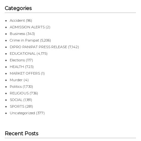
Categories
Accident
(96)
ADMISSION ALERTS
(2)
Business
(343)
Crime in Panipat
(5,206)
DIPRO PANIPAT PRESS RELEASE
(7,142)
EDUCATIONAL
(4,175)
Elections
(117)
HEALTH
(723)
MARKET OFFERS
(1)
Murder
(4)
Politics
(1,730)
RELIGIOUS
(736)
SOCIAL
(1,181)
SPORTS
(281)
Uncategorized
(377)
Recent Posts