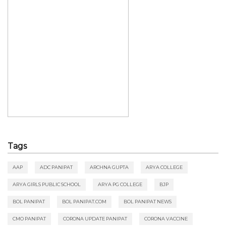
Tags
AAP
ADC PANIPAT
ARCHNA GUPTA
ARYA COLLEGE
ARYA GIRLS PUBLIC SCHOOL
ARYA PG COLLEGE
BJP
BOL PANIPAT
BOL PANIPAT.COM
BOL PANIPAT NEWS
CMO PANIPAT
CORONA UPDATE PANIPAT
CORONA VACCINE