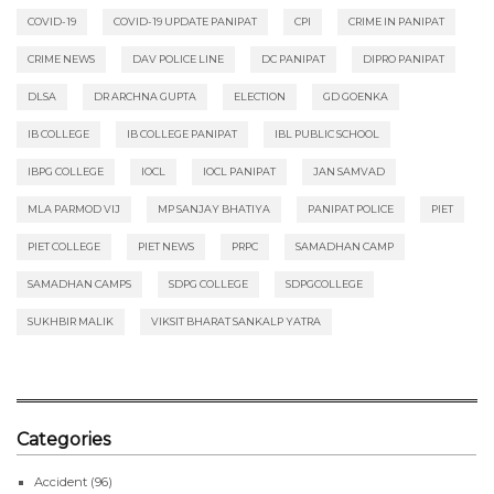
COVID-19
COVID-19 UPDATE PANIPAT
CPI
CRIME IN PANIPAT
CRIME NEWS
DAV POLICE LINE
DC PANIPAT
DIPRO PANIPAT
DLSA
DR ARCHNA GUPTA
ELECTION
GD GOENKA
IB COLLEGE
IB COLLEGE PANIPAT
IBL PUBLIC SCHOOL
IBPG COLLEGE
IOCL
IOCL PANIPAT
JAN SAMVAD
MLA PARMOD VIJ
MP SANJAY BHATIYA
PANIPAT POLICE
PIET
PIET COLLEGE
PIET NEWS
PRPC
SAMADHAN CAMP
SAMADHAN CAMPS
SDPG COLLEGE
SDPGCOLLEGE
SUKHBIR MALIK
VIKSIT BHARAT SANKALP YATRA
Categories
Accident
(96)