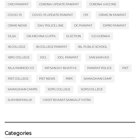
CMO PANIPAT
CORONA UPDATE PANIPAT
CORONA VACCINE
COVID-19
COVID-19 UPDATE PANIPAT
CPI
CRIME IN PANIPAT
CRIME NEWS
DAV POLICE LINE
DC PANIPAT
DIPRO PANIPAT
DLSA
DR ARCHNA GUPTA
ELECTION
GD GOENKA
IB COLLEGE
IB COLLEGE PANIPAT
IBL PUBLIC SCHOOL
IBPG COLLEGE
IOCL
IOCL PANIPAT
JAN SAMVAD
MLA PARMOD VIJ
MP SANJAY BHATIYA
PANIPAT POLICE
PIET
PIET COLLEGE
PIET NEWS
PRPC
SAMADHAN CAMP
SAMADHAN CAMPS
SDPG COLLEGE
SDPGCOLLEGE
SUKHBIR MALIK
VIKSIT BHARAT SANKALP YATRA
Categories