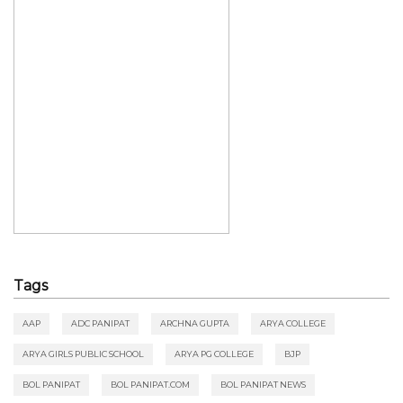
Tags
AAP
ADC PANIPAT
ARCHNA GUPTA
ARYA COLLEGE
ARYA GIRLS PUBLIC SCHOOL
ARYA PG COLLEGE
BJP
BOL PANIPAT
BOL PANIPAT.COM
BOL PANIPAT NEWS