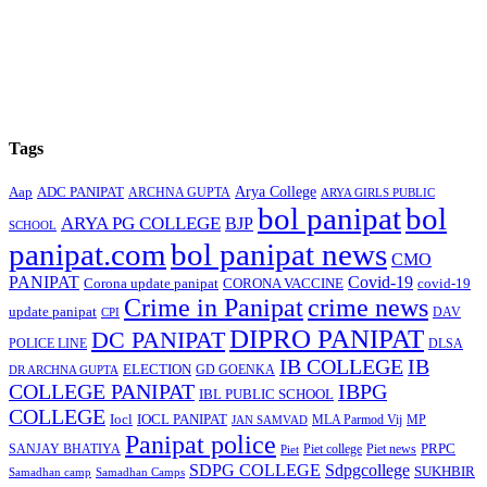
Tags
Arya College
Aap
ADC PANIPAT
ARCHNA GUPTA
ARYA GIRLS PUBLIC
bol panipat
bol
ARYA PG COLLEGE
BJP
SCHOOL
panipat.com
bol panipat news
CMO
PANIPAT
Covid-19
Corona update panipat
CORONA VACCINE
covid-19
Crime in Panipat
crime news
update panipat
CPI
DAV
DIPRO PANIPAT
DC PANIPAT
DLSA
POLICE LINE
IB COLLEGE
IB
ELECTION
GD GOENKA
DR ARCHNA GUPTA
COLLEGE PANIPAT
IBPG
IBL PUBLIC SCHOOL
COLLEGE
Iocl
IOCL PANIPAT
MLA Parmod Vij
MP
JAN SAMVAD
Panipat police
SANJAY BHATIYA
Piet college
PRPC
Piet
Piet news
SDPG COLLEGE
Sdpgcollege
SUKHBIR
Samadhan camp
Samadhan Camps