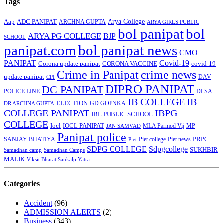
Tags
Arya College
Aap
ADC PANIPAT
ARCHNA GUPTA
ARYA GIRLS PUBLIC
bol panipat
bol
ARYA PG COLLEGE
BJP
SCHOOL
panipat.com
bol panipat news
CMO
PANIPAT
Covid-19
Corona update panipat
CORONA VACCINE
covid-19
Crime in Panipat
crime news
update panipat
CPI
DAV
DIPRO PANIPAT
DC PANIPAT
DLSA
POLICE LINE
IB COLLEGE
IB
ELECTION
GD GOENKA
DR ARCHNA GUPTA
COLLEGE PANIPAT
IBPG
IBL PUBLIC SCHOOL
COLLEGE
Iocl
IOCL PANIPAT
MLA Parmod Vij
MP
JAN SAMVAD
Panipat police
SANJAY BHATIYA
Piet college
PRPC
Piet
Piet news
SDPG COLLEGE
Sdpgcollege
SUKHBIR
Samadhan camp
Samadhan Camps
MALIK
Viksit Bharat Sankalp Yatra
Categories
Accident
(96)
ADMISSION ALERTS
(2)
Business
(343)