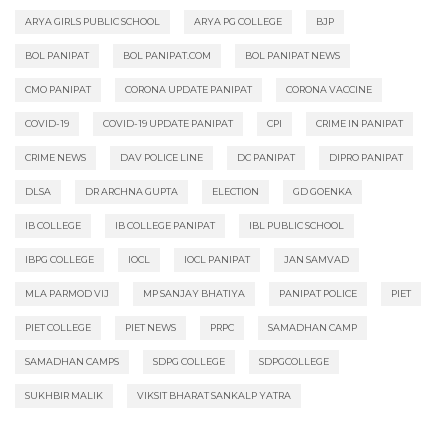
ARYA GIRLS PUBLIC SCHOOL
ARYA PG COLLEGE
BJP
BOL PANIPAT
BOL PANIPAT.COM
BOL PANIPAT NEWS
CMO PANIPAT
CORONA UPDATE PANIPAT
CORONA VACCINE
COVID-19
COVID-19 UPDATE PANIPAT
CPI
CRIME IN PANIPAT
CRIME NEWS
DAV POLICE LINE
DC PANIPAT
DIPRO PANIPAT
DLSA
DR ARCHNA GUPTA
ELECTION
GD GOENKA
IB COLLEGE
IB COLLEGE PANIPAT
IBL PUBLIC SCHOOL
IBPG COLLEGE
IOCL
IOCL PANIPAT
JAN SAMVAD
MLA PARMOD VIJ
MP SANJAY BHATIYA
PANIPAT POLICE
PIET
PIET COLLEGE
PIET NEWS
PRPC
SAMADHAN CAMP
SAMADHAN CAMPS
SDPG COLLEGE
SDPGCOLLEGE
SUKHBIR MALIK
VIKSIT BHARAT SANKALP YATRA