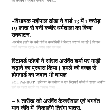
का समर्थन व प्रचार प्रसार : विनोद…
-विधायक महीपाल ढांडा ने वार्ड 13 में 1 करोड़
SHARE THIS...
19 लाख से बनी कबीर धर्मशाला का किया
उदघाटन.
-ग्रामीण हलके के सभी गांवों व कालोनियों में निरंतर करवाये जा रहे है विकास
कार्य: महीपाल ढांडा-स्थानीय लोगों की मांग…
रिटायर्ड फौजी ने सांसद अरविंद शर्मा पर गाड़ी
चढ़ाने का प्रयास किया। हमले की वजह से
SHARE THIS...
होमगार्ड का जवान भी घायल
BOL PANIPAT : हरियाणा के पानीपत में एक रिटायर्ड फौजी ने सांसद अरविंद
शर्मा पर गाड़ी चढ़ाने का प्रयास किया।…
– 8 तारीख को अरविंद केजरीवाल एवं भगवंत
मान जींद में निकालेंगे तिरंगा यात्रा.
SHARE THIS...