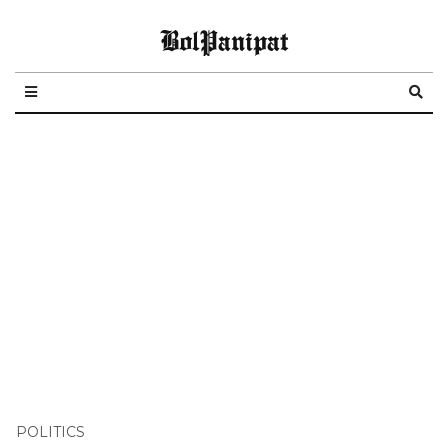
BolPanipat
POLITICS