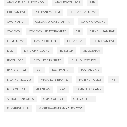
ARYA GIRLS PUBLIC SCHOOL
ARYA PG COLLEGE
BJP
BOL PANIPAT
BOL PANIPAT.COM
BOL PANIPAT NEWS
CMO PANIPAT
CORONA UPDATE PANIPAT
CORONA VACCINE
COVID-19
COVID-19 UPDATE PANIPAT
CPI
CRIME IN PANIPAT
CRIME NEWS
DAV POLICE LINE
DC PANIPAT
DIPRO PANIPAT
DLSA
DR ARCHNA GUPTA
ELECTION
GD GOENKA
IB COLLEGE
IB COLLEGE PANIPAT
IBL PUBLIC SCHOOL
IBPG COLLEGE
IOCL
IOCL PANIPAT
JAN SAMVAD
MLA PARMOD VIJ
MP SANJAY BHATIYA
PANIPAT POLICE
PIET
PIET COLLEGE
PIET NEWS
PRPC
SAMADHAN CAMP
SAMADHAN CAMPS
SDPG COLLEGE
SDPGCOLLEGE
SUKHBIR MALIK
VIKSIT BHARAT SANKALP YATRA