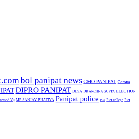
t.com
bol panipat news
CMO PANIPAT
Corona
DIPRO PANIPAT
IPAT
ELECTION
DLSA
DR ARCHNA GUPTA
Panipat police
rmod Vij
MP SANJAY BHATIYA
Piet college
Piet
Piet