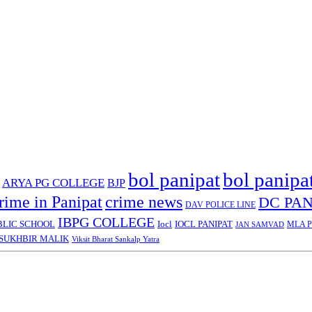
bol panipat
bol panipa
ARYA PG COLLEGE
BJP
rime in Panipat
crime news
DC PAN
DAV POLICE LINE
IBPG COLLEGE
BLIC SCHOOL
Iocl
IOCL PANIPAT
MLA Pa
JAN SAMVAD
SUKHBIR MALIK
Viksit Bharat Sankalp Yatra