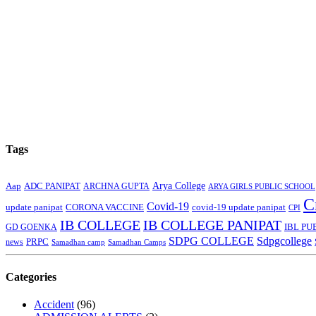
Tags
Arya College
Aap
ADC PANIPAT
ARCHNA GUPTA
ARYA GIRLS PUBLIC SCHOOL
C
Covid-19
update panipat
CORONA VACCINE
covid-19 update panipat
CPI
IB COLLEGE
IB COLLEGE PANIPAT
GD GOENKA
IBL PU
SDPG COLLEGE
Sdpgcollege
PRPC
news
Samadhan camp
Samadhan Camps
Categories
Accident
(96)