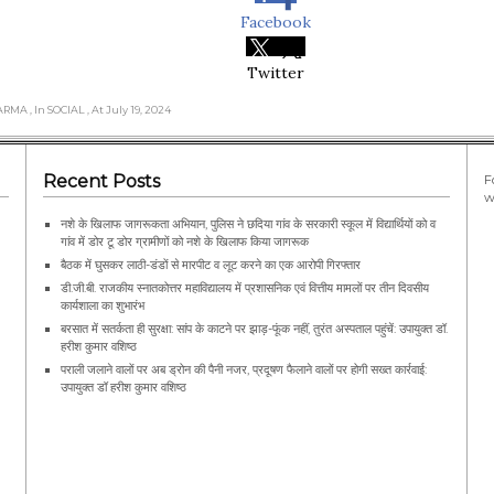
Facebook
Twitter
HARMA
, In SOCIAL
, At July 19, 2024
Recent Posts
F
w
नशे के खिलाफ जागरूकता अभियान, पुलिस ने छदिया गांव के सरकारी स्कूल में विद्यार्थियों को व
गांव में डोर टू डोर ग्रामीणों को नशे के खिलाफ किया जागरूक
बैठक में घुसकर लाठी-डंडों से मारपीट व लूट करने का एक आरोपी गिरफ्तार
डी.जी.बी. राजकीय स्नातकोत्तर महाविद्यालय में प्रशासनिक एवं वित्तीय मामलों पर तीन दिवसीय
कार्यशाला का शुभारंभ
बरसात में सतर्कता ही सुरक्षा: सांप के काटने पर झाड़-फूंक नहीं, तुरंत अस्पताल पहुंचें: उपायुक्त डॉ.
हरीश कुमार वशिष्ठ
पराली जलाने वालों पर अब ड्रोन की पैनी नजर, प्रदूषण फैलाने वालों पर होगी सख्त कार्रवाई:
उपायुक्त डॉ हरीश कुमार वशिष्ठ