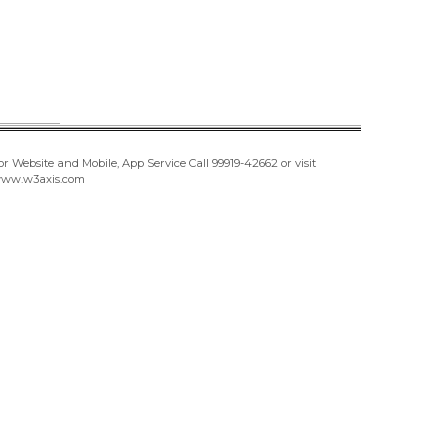
or Website and Mobile, App Service Call
99919-42662
or visit
ww.w3axis.com