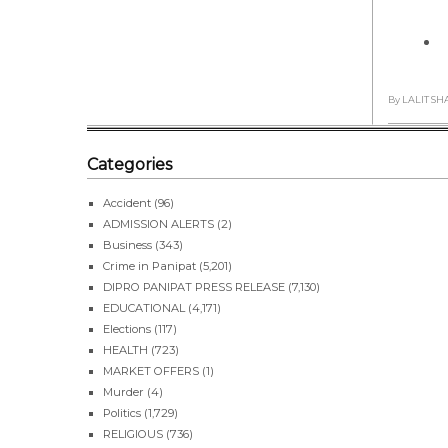
By LALIT S
Categories
Accident
(96)
ADMISSION ALERTS
(2)
Business
(343)
Crime in Panipat
(5,201)
DIPRO PANIPAT PRESS RELEASE
(7,130)
EDUCATIONAL
(4,171)
Elections
(117)
HEALTH
(723)
MARKET OFFERS
(1)
Murder
(4)
Politics
(1,729)
RELIGIOUS
(736)