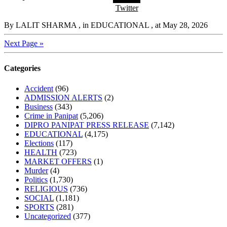
Twitter
By LALIT SHARMA
, in EDUCATIONAL
, at May 28, 2026
Next Page »
Categories
Accident
(96)
ADMISSION ALERTS
(2)
Business
(343)
Crime in Panipat
(5,206)
DIPRO PANIPAT PRESS RELEASE
(7,142)
EDUCATIONAL
(4,175)
Elections
(117)
HEALTH
(723)
MARKET OFFERS
(1)
Murder
(4)
Politics
(1,730)
RELIGIOUS
(736)
SOCIAL
(1,181)
SPORTS
(281)
Uncategorized
(377)