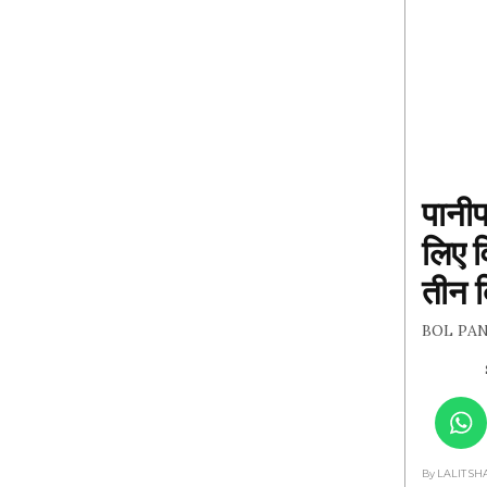
पानीपत
लिए व
तीन 
BOL PANIPAT
By LALIT S