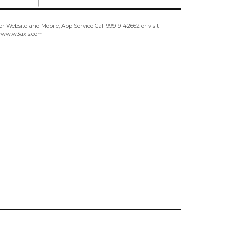
or Website and Mobile, App Service Call
99919-42662
or visit
ww.w3axis.com