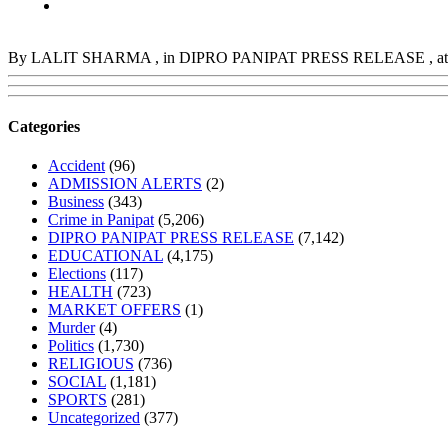
By LALIT SHARMA
, in DIPRO PANIPAT PRESS RELEASE
, 
Categories
Accident
(96)
ADMISSION ALERTS
(2)
Business
(343)
Crime in Panipat
(5,206)
DIPRO PANIPAT PRESS RELEASE
(7,142)
EDUCATIONAL
(4,175)
Elections
(117)
HEALTH
(723)
MARKET OFFERS
(1)
Murder
(4)
Politics
(1,730)
RELIGIOUS
(736)
SOCIAL
(1,181)
SPORTS
(281)
Uncategorized
(377)