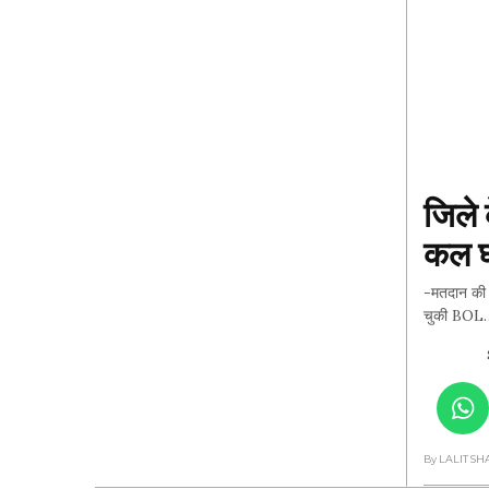
जिले 
कल घ
-मतदान की सभ
चुकी BOL
By LALIT S