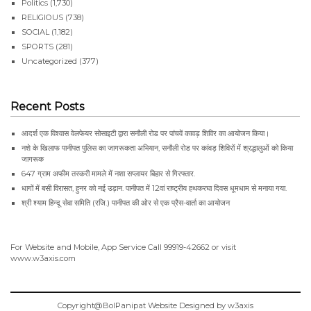
Politics
(1,730)
RELIGIOUS
(738)
SOCIAL
(1,182)
SPORTS
(281)
Uncategorized
(377)
Recent Posts
आदर्श एक विश्वास वेलफेयर सोसाइटी द्वारा सनौली रोड पर पांचवें कावड़ शिविर का आयोजन किया।
नशे के खिलाफ पानीपत पुलिस का जागरूकता अभियान, सनौली रोड पर कांवड़ शिविरों में श्रद्धालुओं को किया
जागरूक
647 ग्राम अफीम तस्करी मामले में नशा सप्लायर बिहार से गिरफ्तार.
धागों में बसी विरासत, हुनर को नई उड़ान. पानीपत में 12वां राष्ट्रीय हथकरघा दिवस धूमधाम से मनाया गया.
श्री श्याम हिन्दू सेवा समिति (रजि.) पानीपत की ओर से एक प्रैस-वार्ता का आयोजन
For Website and Mobile, App Service Call
99919-42662
or visit
www.w3axis.com
Copyright@BolPanipat Website Designed by w3axis