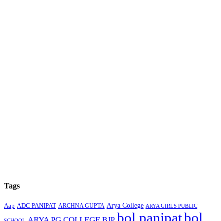
Tags
Arya College
Aap
ADC PANIPAT
ARCHNA GUPTA
ARYA GIRLS PUBLIC
bol panipat
bol
ARYA PG COLLEGE
BJP
SCHOOL