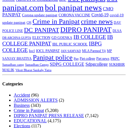
panipat.com
bol panipat news
CMO
PANIPAT
Covid-19
Corona update panipat
CORONA VACCINE
covid-19
Crime in Panipat
crime news
update panipat
CPI
DAV
DIPRO PANIPAT
DC PANIPAT
DLSA
POLICE LINE
IB COLLEGE
IB
ELECTION
GD GOENKA
DR ARCHNA GUPTA
COLLEGE PANIPAT
IBPG
IBL PUBLIC SCHOOL
COLLEGE
Iocl
IOCL PANIPAT
MLA Parmod Vij
MP
JAN SAMVAD
Panipat police
SANJAY BHATIYA
Piet college
PRPC
Piet
Piet news
SDPG COLLEGE
Sdpgcollege
SUKHBIR
Samadhan camp
Samadhan Camps
MALIK
Viksit Bharat Sankalp Yatra
Categories
Accident
(96)
ADMISSION ALERTS
(2)
Business
(343)
Crime in Panipat
(5,208)
DIPRO PANIPAT PRESS RELEASE
(7,142)
EDUCATIONAL
(4,175)
Elections
(117)