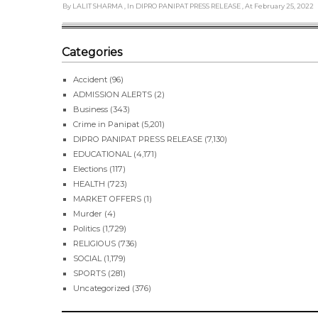
By LALIT SHARMA
, In DIPRO PANIPAT PRESS RELEASE
, At February 25, 2022
Categories
Accident
(96)
ADMISSION ALERTS
(2)
Business
(343)
Crime in Panipat
(5,201)
DIPRO PANIPAT PRESS RELEASE
(7,130)
EDUCATIONAL
(4,171)
Elections
(117)
HEALTH
(723)
MARKET OFFERS
(1)
Murder
(4)
Politics
(1,729)
RELIGIOUS
(736)
SOCIAL
(1,179)
SPORTS
(281)
Uncategorized
(376)