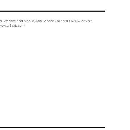
or Website and Mobile, App Service Call
99919-42662
or visit
ww.w3axis.com