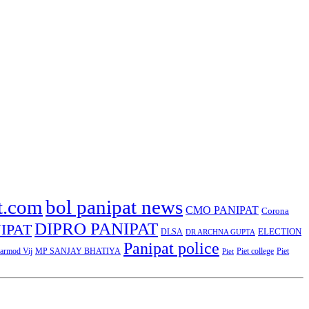
t.com
bol panipat news
CMO PANIPAT
Corona
DIPRO PANIPAT
IPAT
ELECTION
DLSA
DR ARCHNA GUPTA
Panipat police
rmod Vij
MP SANJAY BHATIYA
Piet college
Piet
Piet