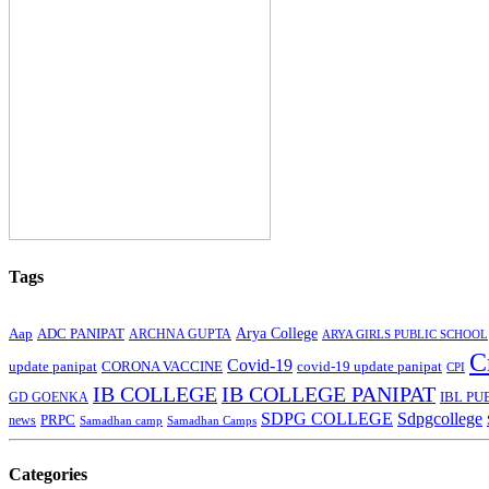
Tags
Arya College
Aap
ADC PANIPAT
ARCHNA GUPTA
ARYA GIRLS PUBLIC SCHOOL
C
Covid-19
update panipat
CORONA VACCINE
covid-19 update panipat
CPI
IB COLLEGE
IB COLLEGE PANIPAT
GD GOENKA
IBL PU
SDPG COLLEGE
Sdpgcollege
PRPC
news
Samadhan camp
Samadhan Camps
Categories