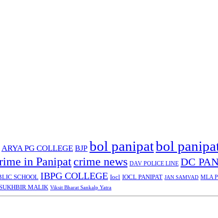
bol panipat
bol panipa
ARYA PG COLLEGE
BJP
rime in Panipat
crime news
DC PAN
DAV POLICE LINE
IBPG COLLEGE
BLIC SCHOOL
Iocl
IOCL PANIPAT
MLA Pa
JAN SAMVAD
SUKHBIR MALIK
Viksit Bharat Sankalp Yatra