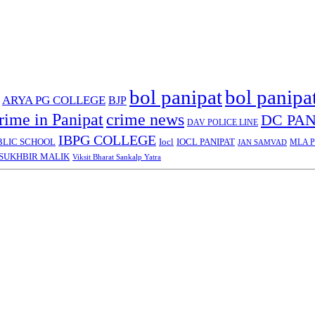
bol panipat
bol panipa
ARYA PG COLLEGE
BJP
rime in Panipat
crime news
DC PAN
DAV POLICE LINE
IBPG COLLEGE
BLIC SCHOOL
Iocl
IOCL PANIPAT
MLA Pa
JAN SAMVAD
SUKHBIR MALIK
Viksit Bharat Sankalp Yatra