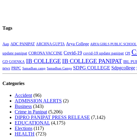
Tags
Arya College
Aap
ADC PANIPAT
ARCHNA GUPTA
ARYA GIRLS PUBLIC SCHOOL
C
Covid-19
update panipat
CORONA VACCINE
covid-19 update panipat
CPI
IB COLLEGE
IB COLLEGE PANIPAT
GD GOENKA
IBL PU
SDPG COLLEGE
Sdpgcollege
PRPC
news
Samadhan camp
Samadhan Camps
Categories
Accident
(96)
ADMISSION ALERTS
(2)
Business
(343)
Crime in Panipat
(5,206)
DIPRO PANIPAT PRESS RELEASE
(7,142)
EDUCATIONAL
(4,175)
Elections
(117)
HEALTH
(723)