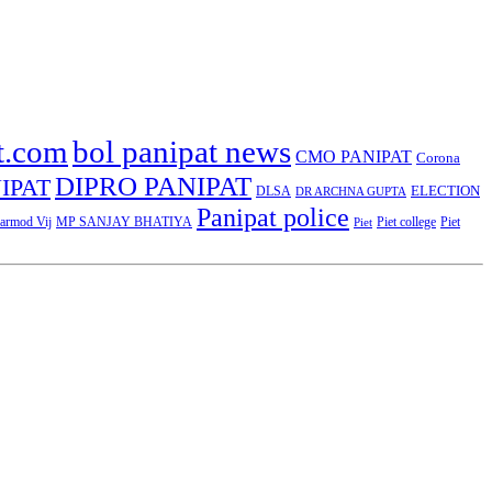
t.com
bol panipat news
CMO PANIPAT
Corona
DIPRO PANIPAT
IPAT
ELECTION
DLSA
DR ARCHNA GUPTA
Panipat police
rmod Vij
MP SANJAY BHATIYA
Piet college
Piet
Piet