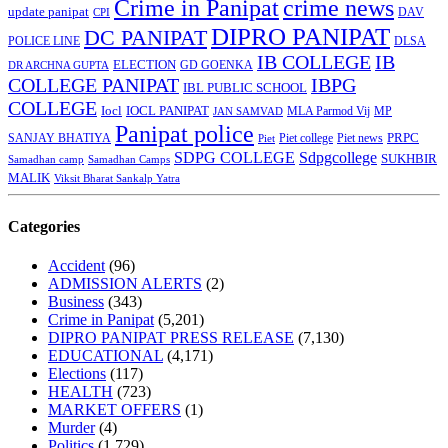
Crime in Panipat
crime news
update panipat
CPI
DAV
DIPRO PANIPAT
DC PANIPAT
DLSA
POLICE LINE
IB COLLEGE
IB
ELECTION
GD GOENKA
DR ARCHNA GUPTA
COLLEGE PANIPAT
IBPG
IBL PUBLIC SCHOOL
COLLEGE
Iocl
IOCL PANIPAT
MLA Parmod Vij
MP
JAN SAMVAD
Panipat police
SANJAY BHATIYA
Piet college
PRPC
Piet
Piet news
SDPG COLLEGE
Sdpgcollege
SUKHBIR
Samadhan camp
Samadhan Camps
MALIK
Viksit Bharat Sankalp Yatra
Categories
Accident
(96)
ADMISSION ALERTS
(2)
Business
(343)
Crime in Panipat
(5,201)
DIPRO PANIPAT PRESS RELEASE
(7,130)
EDUCATIONAL
(4,171)
Elections
(117)
HEALTH
(723)
MARKET OFFERS
(1)
Murder
(4)
Politics
(1,729)