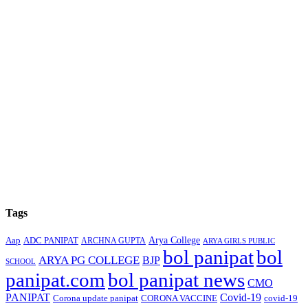
Tags
Arya College
Aap
ADC PANIPAT
ARCHNA GUPTA
ARYA GIRLS PUBLIC
bol panipat
bol
ARYA PG COLLEGE
BJP
SCHOOL
panipat.com
bol panipat news
CMO
PANIPAT
Covid-19
Corona update panipat
CORONA VACCINE
covid-19