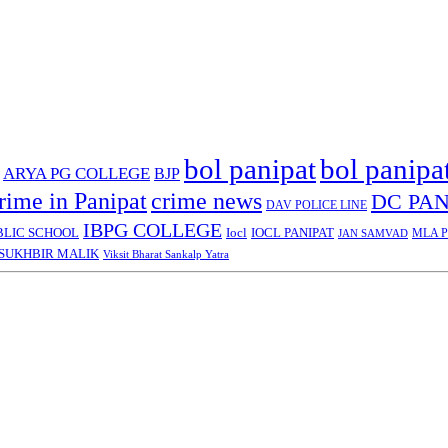
bol panipat
bol panipa
ARYA PG COLLEGE
BJP
rime in Panipat
crime news
DC PAN
DAV POLICE LINE
IBPG COLLEGE
BLIC SCHOOL
Iocl
IOCL PANIPAT
MLA Pa
JAN SAMVAD
SUKHBIR MALIK
Viksit Bharat Sankalp Yatra