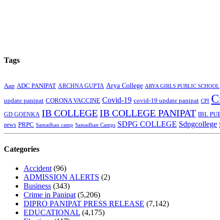
Tags
Arya College
Aap
ADC PANIPAT
ARCHNA GUPTA
ARYA GIRLS PUBLIC SCHOOL
C
Covid-19
update panipat
CORONA VACCINE
covid-19 update panipat
CPI
IB COLLEGE
IB COLLEGE PANIPAT
GD GOENKA
IBL PU
SDPG COLLEGE
Sdpgcollege
PRPC
news
Samadhan camp
Samadhan Camps
Categories
Accident
(96)
ADMISSION ALERTS
(2)
Business
(343)
Crime in Panipat
(5,206)
DIPRO PANIPAT PRESS RELEASE
(7,142)
EDUCATIONAL
(4,175)