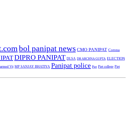
t.com
bol panipat news
CMO PANIPAT
Corona
DIPRO PANIPAT
IPAT
ELECTION
DLSA
DR ARCHNA GUPTA
Panipat police
rmod Vij
MP SANJAY BHATIYA
Piet college
Piet
Piet