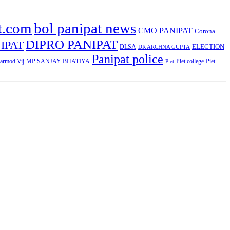
t.com
bol panipat news
CMO PANIPAT
Corona
DIPRO PANIPAT
IPAT
ELECTION
DLSA
DR ARCHNA GUPTA
Panipat police
rmod Vij
MP SANJAY BHATIYA
Piet college
Piet
Piet