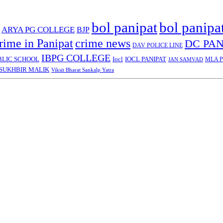
bol panipat
bol panipa
ARYA PG COLLEGE
BJP
rime in Panipat
crime news
DC PAN
DAV POLICE LINE
IBPG COLLEGE
BLIC SCHOOL
Iocl
IOCL PANIPAT
MLA Pa
JAN SAMVAD
SUKHBIR MALIK
Viksit Bharat Sankalp Yatra