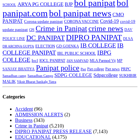
bol panipat
bol
ARYA PG COLLEGE
BJP
SCHOOL
panipat.com
bol panipat news
CMO
PANIPAT
Covid-19
Corona update panipat
CORONA VACCINE
covid-19
Crime in Panipat
crime news
update panipat
CPI
DAV
DIPRO PANIPAT
DC PANIPAT
DLSA
POLICE LINE
IB COLLEGE
IB
ELECTION
GD GOENKA
DR ARCHNA GUPTA
COLLEGE PANIPAT
IBPG
IBL PUBLIC SCHOOL
COLLEGE
Iocl
IOCL PANIPAT
MLA Parmod Vij
MP
JAN SAMVAD
Panipat police
SANJAY BHATIYA
Piet college
PRPC
Piet
Piet news
SDPG COLLEGE
Sdpgcollege
SUKHBIR
Samadhan camp
Samadhan Camps
MALIK
Viksit Bharat Sankalp Yatra
Categories
Accident
(96)
ADMISSION ALERTS
(2)
Business
(343)
Crime in Panipat
(5,210)
DIPRO PANIPAT PRESS RELEASE
(7,143)
EDUCATIONAL
(4,175)