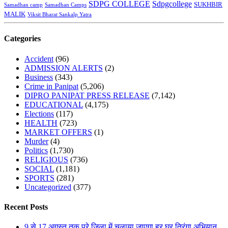
SDPG COLLEGE
Sdpgcollege
SUKHBIR
Samadhan camp
Samadhan Camps
MALIK
Viksit Bharat Sankalp Yatra
Categories
Accident
(96)
ADMISSION ALERTS
(2)
Business
(343)
Crime in Panipat
(5,206)
DIPRO PANIPAT PRESS RELEASE
(7,142)
EDUCATIONAL
(4,175)
Elections
(117)
HEALTH
(723)
MARKET OFFERS
(1)
Murder
(4)
Politics
(1,730)
RELIGIOUS
(736)
SOCIAL
(1,181)
SPORTS
(281)
Uncategorized
(377)
Recent Posts
9 से 17 अगस्त तक पूरे जिला में चलाया जाएगा हर घर तिरंगा अभियान