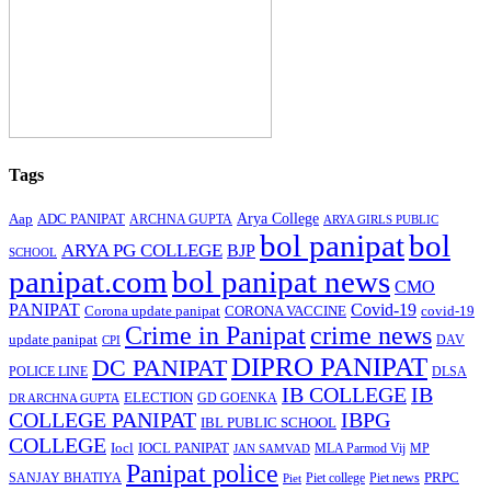
Tags
Arya College
Aap
ADC PANIPAT
ARCHNA GUPTA
ARYA GIRLS PUBLIC
bol panipat
bol
ARYA PG COLLEGE
BJP
SCHOOL
panipat.com
bol panipat news
CMO
PANIPAT
Covid-19
Corona update panipat
CORONA VACCINE
covid-19
Crime in Panipat
crime news
update panipat
CPI
DAV
DIPRO PANIPAT
DC PANIPAT
DLSA
POLICE LINE
IB COLLEGE
IB
ELECTION
GD GOENKA
DR ARCHNA GUPTA
COLLEGE PANIPAT
IBPG
IBL PUBLIC SCHOOL
COLLEGE
Iocl
IOCL PANIPAT
MLA Parmod Vij
MP
JAN SAMVAD
Panipat police
SANJAY BHATIYA
Piet college
PRPC
Piet
Piet news