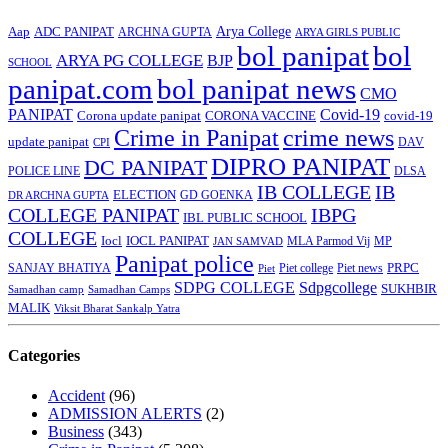
Arya College
Aap
ADC PANIPAT
ARCHNA GUPTA
ARYA GIRLS PUBLIC
bol panipat
bol
ARYA PG COLLEGE
BJP
SCHOOL
panipat.com
bol panipat news
CMO
PANIPAT
Covid-19
Corona update panipat
CORONA VACCINE
covid-19
Crime in Panipat
crime news
update panipat
CPI
DAV
DIPRO PANIPAT
DC PANIPAT
DLSA
POLICE LINE
IB COLLEGE
IB
ELECTION
GD GOENKA
DR ARCHNA GUPTA
COLLEGE PANIPAT
IBPG
IBL PUBLIC SCHOOL
COLLEGE
Iocl
IOCL PANIPAT
MLA Parmod Vij
MP
JAN SAMVAD
Panipat police
SANJAY BHATIYA
Piet college
PRPC
Piet
Piet news
SDPG COLLEGE
Sdpgcollege
SUKHBIR
Samadhan camp
Samadhan Camps
MALIK
Viksit Bharat Sankalp Yatra
Categories
Accident
(96)
ADMISSION ALERTS
(2)
Business
(343)