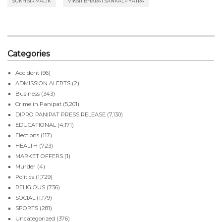
SUKHBIR MALIK
VIKSIT BHARAT SANKALP YATRA
Categories
Accident
(96)
ADMISSION ALERTS
(2)
Business
(343)
Crime in Panipat
(5,201)
DIPRO PANIPAT PRESS RELEASE
(7,130)
EDUCATIONAL
(4,171)
Elections
(117)
HEALTH
(723)
MARKET OFFERS
(1)
Murder
(4)
Politics
(1,729)
RELIGIOUS
(736)
SOCIAL
(1,179)
SPORTS
(281)
Uncategorized
(376)