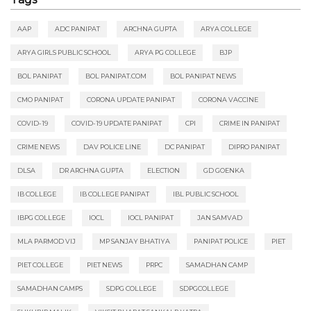
AAP
ADC PANIPAT
ARCHNA GUPTA
ARYA COLLEGE
ARYA GIRLS PUBLIC SCHOOL
ARYA PG COLLEGE
BJP
BOL PANIPAT
BOL PANIPAT.COM
BOL PANIPAT NEWS
CMO PANIPAT
CORONA UPDATE PANIPAT
CORONA VACCINE
COVID-19
COVID-19 UPDATE PANIPAT
CPI
CRIME IN PANIPAT
CRIME NEWS
DAV POLICE LINE
DC PANIPAT
DIPRO PANIPAT
DLSA
DR ARCHNA GUPTA
ELECTION
GD GOENKA
IB COLLEGE
IB COLLEGE PANIPAT
IBL PUBLIC SCHOOL
IBPG COLLEGE
IOCL
IOCL PANIPAT
JAN SAMVAD
MLA PARMOD VIJ
MP SANJAY BHATIYA
PANIPAT POLICE
PIET
PIET COLLEGE
PIET NEWS
PRPC
SAMADHAN CAMP
SAMADHAN CAMPS
SDPG COLLEGE
SDPGCOLLEGE