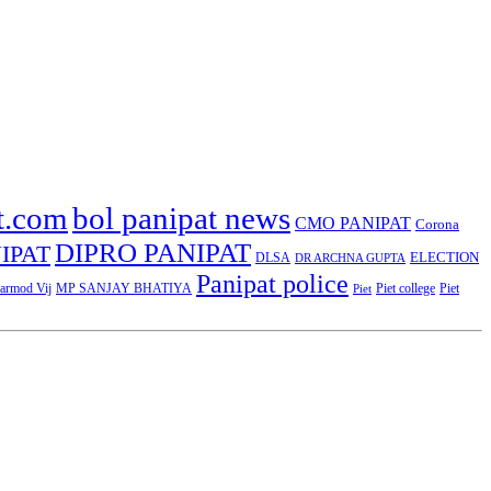
t.com
bol panipat news
CMO PANIPAT
Corona
DIPRO PANIPAT
IPAT
ELECTION
DLSA
DR ARCHNA GUPTA
Panipat police
rmod Vij
MP SANJAY BHATIYA
Piet college
Piet
Piet