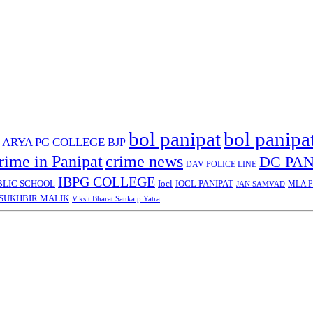
bol panipat
bol panipa
ARYA PG COLLEGE
BJP
rime in Panipat
crime news
DC PAN
DAV POLICE LINE
IBPG COLLEGE
BLIC SCHOOL
Iocl
IOCL PANIPAT
MLA Pa
JAN SAMVAD
SUKHBIR MALIK
Viksit Bharat Sankalp Yatra