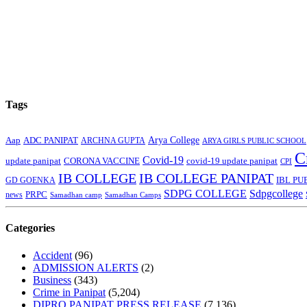
Tags
Arya College
Aap
ADC PANIPAT
ARCHNA GUPTA
ARYA GIRLS PUBLIC SCHOOL
C
Covid-19
update panipat
CORONA VACCINE
covid-19 update panipat
CPI
IB COLLEGE
IB COLLEGE PANIPAT
GD GOENKA
IBL PU
SDPG COLLEGE
Sdpgcollege
PRPC
news
Samadhan camp
Samadhan Camps
Categories
Accident
(96)
ADMISSION ALERTS
(2)
Business
(343)
Crime in Panipat
(5,204)
DIPRO PANIPAT PRESS RELEASE
(7,136)