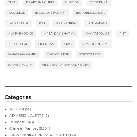
DLSA
DR ARCHNA GUPTA
ELECTION
GD GOENKA
IB COLLEGE
IB COLLEGE PANIPAT
IBL PUBLIC SCHOOL
IBPG COLLEGE
IOCL
IOCL PANIPAT
JAN SAMVAD
MLA PARMOD VIJ
MP SANJAY BHATIYA
PANIPAT POLICE
PIET
PIET COLLEGE
PIET NEWS
PRPC
SAMADHAN CAMP
SAMADHAN CAMPS
SDPG COLLEGE
SDPGCOLLEGE
SUKHBIR MALIK
VIKSIT BHARAT SANKALP YATRA
Categories
Accident
(96)
ADMISSION ALERTS
(2)
Business
(343)
Crime in Panipat
(5,204)
DIPRO PANIPAT PRESS RELEASE
(7,136)