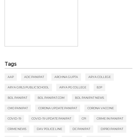
Tags
AAP
ADC PANIPAT
ARCHNA GUPTA
ARYA COLLEGE
ARYA GIRLS PUBLIC SCHOOL
ARYA PG COLLEGE
BJP
BOL PANIPAT
BOL PANIPAT.COM
BOL PANIPAT NEWS
CMO PANIPAT
CORONA UPDATE PANIPAT
CORONA VACCINE
COVID-19
COVID-19 UPDATE PANIPAT
CPI
CRIME IN PANIPAT
CRIME NEWS
DAV POLICE LINE
DC PANIPAT
DIPRO PANIPAT