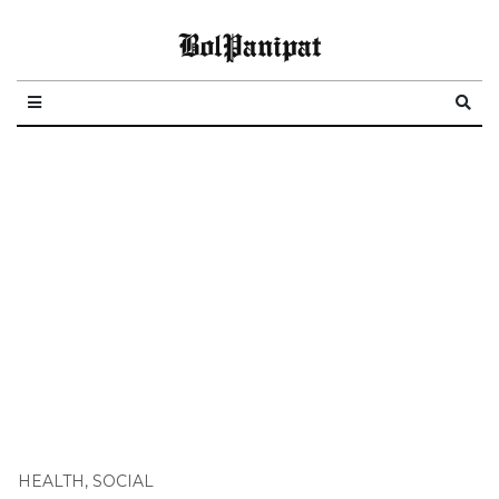
BolPanipat
HEALTH
,
SOCIAL