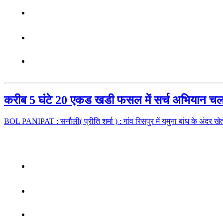
करीब 5 घंटे 20 एकड खडी फसल में सर्च अभियान चलाय
BOL PANIPAT : सनौली( प्रीति शर्मा ) : गांव रिसपुर में यमुना बांध के अंदर खेतों