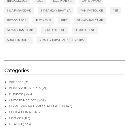
IBPG COLLEGE
IOCL
IOCL PANIPAT
JAN SAMVAD
MLA PARMOD VIJ
MP SANJAY BHATIYA
PANIPAT POLICE
PIET
PIET COLLEGE
PIET NEWS
PRPC
SAMADHAN CAMP
SAMADHAN CAMPS
SDPG COLLEGE
SDPGCOLLEGE
SUKHBIR MALIK
VIKSIT BHARAT SANKALP YATRA
Categories
Accident
(96)
ADMISSION ALERTS
(2)
Business
(343)
Crime in Panipat
(5,206)
DIPRO PANIPAT PRESS RELEASE
(7,142)
EDUCATIONAL
(4,175)
Elections
(117)
HEALTH
(723)