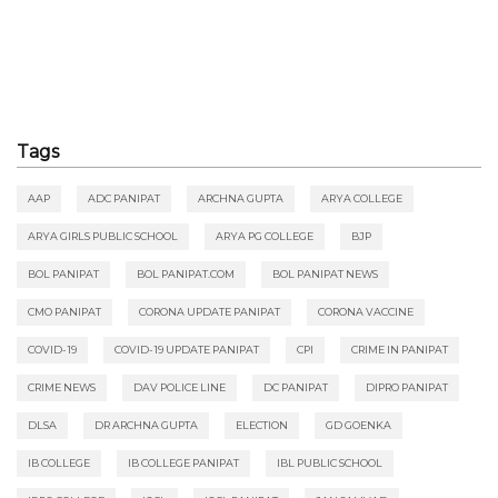
Tags
AAP
ADC PANIPAT
ARCHNA GUPTA
ARYA COLLEGE
ARYA GIRLS PUBLIC SCHOOL
ARYA PG COLLEGE
BJP
BOL PANIPAT
BOL PANIPAT.COM
BOL PANIPAT NEWS
CMO PANIPAT
CORONA UPDATE PANIPAT
CORONA VACCINE
COVID-19
COVID-19 UPDATE PANIPAT
CPI
CRIME IN PANIPAT
CRIME NEWS
DAV POLICE LINE
DC PANIPAT
DIPRO PANIPAT
DLSA
DR ARCHNA GUPTA
ELECTION
GD GOENKA
IB COLLEGE
IB COLLEGE PANIPAT
IBL PUBLIC SCHOOL