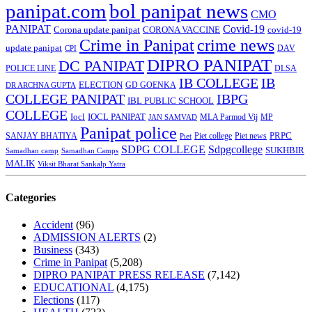
panipat.com
bol panipat news
CMO
PANIPAT
Covid-19
Corona update panipat
CORONA VACCINE
covid-19
Crime in Panipat
crime news
update panipat
CPI
DAV
DIPRO PANIPAT
DC PANIPAT
DLSA
POLICE LINE
IB COLLEGE
IB
ELECTION
GD GOENKA
DR ARCHNA GUPTA
COLLEGE PANIPAT
IBPG
IBL PUBLIC SCHOOL
COLLEGE
Iocl
IOCL PANIPAT
MLA Parmod Vij
MP
JAN SAMVAD
Panipat police
SANJAY BHATIYA
Piet college
PRPC
Piet
Piet news
SDPG COLLEGE
Sdpgcollege
SUKHBIR
Samadhan camp
Samadhan Camps
MALIK
Viksit Bharat Sankalp Yatra
Categories
Accident
(96)
ADMISSION ALERTS
(2)
Business
(343)
Crime in Panipat
(5,208)
DIPRO PANIPAT PRESS RELEASE
(7,142)
EDUCATIONAL
(4,175)
Elections
(117)