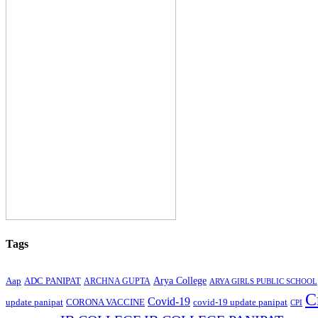
Tags
Arya College
Aap
ADC PANIPAT
ARCHNA GUPTA
ARYA GIRLS PUBLIC SCHOOL
C
Covid-19
update panipat
CORONA VACCINE
covid-19 update panipat
CPI