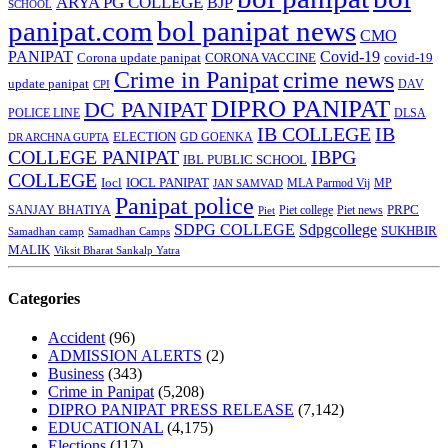
ARYA PG COLLEGE
BJP
SCHOOL
panipat.com
bol panipat news
CMO
PANIPAT
Covid-19
Corona update panipat
CORONA VACCINE
covid-19
Crime in Panipat
crime news
update panipat
CPI
DAV
DIPRO PANIPAT
DC PANIPAT
DLSA
POLICE LINE
IB COLLEGE
IB
ELECTION
GD GOENKA
DR ARCHNA GUPTA
COLLEGE PANIPAT
IBPG
IBL PUBLIC SCHOOL
COLLEGE
Iocl
IOCL PANIPAT
MLA Parmod Vij
MP
JAN SAMVAD
Panipat police
SANJAY BHATIYA
Piet college
PRPC
Piet
Piet news
SDPG COLLEGE
Sdpgcollege
SUKHBIR
Samadhan camp
Samadhan Camps
MALIK
Viksit Bharat Sankalp Yatra
Categories
Accident
(96)
ADMISSION ALERTS
(2)
Business
(343)
Crime in Panipat
(5,208)
DIPRO PANIPAT PRESS RELEASE
(7,142)
EDUCATIONAL
(4,175)
Elections
(117)