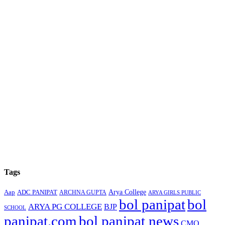
Tags
Arya College
Aap
ADC PANIPAT
ARCHNA GUPTA
ARYA GIRLS PUBLIC
bol panipat
bol
ARYA PG COLLEGE
BJP
SCHOOL
panipat.com
bol panipat news
CMO