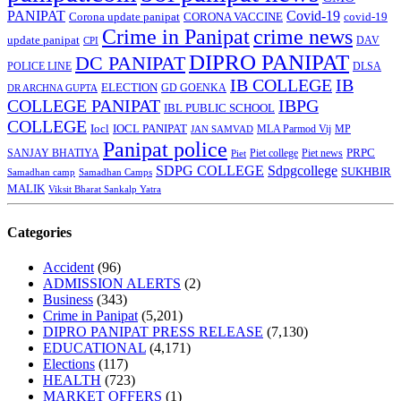
PANIPAT
Covid-19
Corona update panipat
CORONA VACCINE
covid-19
Crime in Panipat
crime news
update panipat
CPI
DAV
DIPRO PANIPAT
DC PANIPAT
DLSA
POLICE LINE
IB COLLEGE
IB
ELECTION
GD GOENKA
DR ARCHNA GUPTA
COLLEGE PANIPAT
IBPG
IBL PUBLIC SCHOOL
COLLEGE
Iocl
IOCL PANIPAT
MLA Parmod Vij
MP
JAN SAMVAD
Panipat police
SANJAY BHATIYA
Piet college
PRPC
Piet
Piet news
SDPG COLLEGE
Sdpgcollege
SUKHBIR
Samadhan camp
Samadhan Camps
MALIK
Viksit Bharat Sankalp Yatra
Categories
Accident
(96)
ADMISSION ALERTS
(2)
Business
(343)
Crime in Panipat
(5,201)
DIPRO PANIPAT PRESS RELEASE
(7,130)
EDUCATIONAL
(4,171)
Elections
(117)
HEALTH
(723)
MARKET OFFERS
(1)