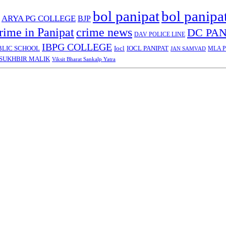
bol panipat
bol panipa
ARYA PG COLLEGE
BJP
rime in Panipat
crime news
DC PAN
DAV POLICE LINE
IBPG COLLEGE
BLIC SCHOOL
Iocl
IOCL PANIPAT
MLA Pa
JAN SAMVAD
SUKHBIR MALIK
Viksit Bharat Sankalp Yatra