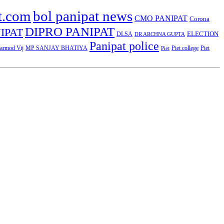
t.com
bol panipat news
CMO PANIPAT
Corona
DIPRO PANIPAT
IPAT
ELECTION
DLSA
DR ARCHNA GUPTA
Panipat police
rmod Vij
MP SANJAY BHATIYA
Piet college
Piet
Piet