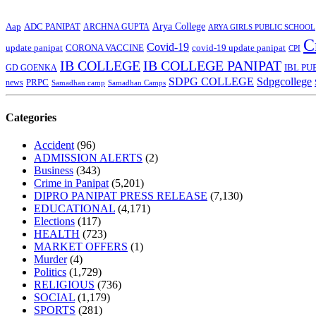
Arya College
Aap
ADC PANIPAT
ARCHNA GUPTA
ARYA GIRLS PUBLIC SCHOOL
C
Covid-19
update panipat
CORONA VACCINE
covid-19 update panipat
CPI
IB COLLEGE
IB COLLEGE PANIPAT
GD GOENKA
IBL PU
SDPG COLLEGE
Sdpgcollege
PRPC
news
Samadhan camp
Samadhan Camps
Categories
Accident
(96)
ADMISSION ALERTS
(2)
Business
(343)
Crime in Panipat
(5,201)
DIPRO PANIPAT PRESS RELEASE
(7,130)
EDUCATIONAL
(4,171)
Elections
(117)
HEALTH
(723)
MARKET OFFERS
(1)
Murder
(4)
Politics
(1,729)
RELIGIOUS
(736)
SOCIAL
(1,179)
SPORTS
(281)